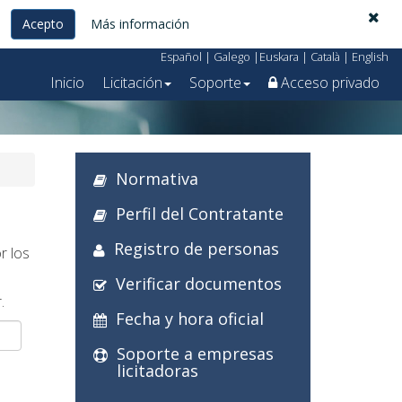
Acepto
Más información
Español
|
Galego
|
Euskara
|
Català
|
English
Inicio
Licitación
Soporte
Acceso privado
Normativa
Perfil del Contratante
Registro de personas
r los
Verificar documentos
.
Fecha y hora oficial
Soporte a empresas
licitadoras