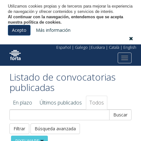
Utilizamos cookies propias y de terceros para mejorar la experiencia
de navegación y ofrecer contenidos y servicios de interés.
Al continuar con la navegación, entendemos que se acepta
nuestra política de cookies.
Licitación Electrónica
Acepto
Más información
Español
|
Galego
|
Euskara
|
Català
|
English
Toggle
Inicio
Convocatorias
navigat
Listado de convocatorias
publicadas
En plazo
Últimos publicados
Todos
Filtrar
Búsqueda avanzada
PIXELWARE